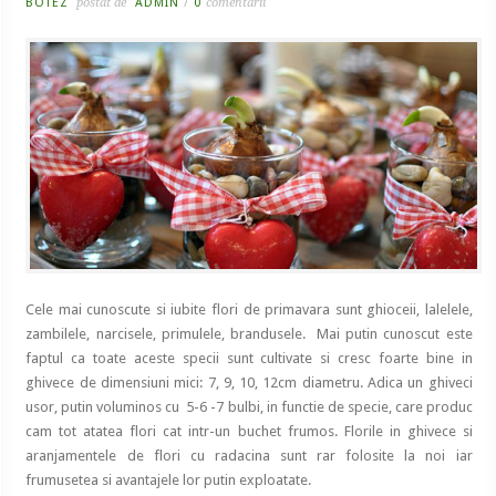
BOTEZ
postat de
ADMIN
/
0
comentarii
Cele mai cunoscute si iubite flori de primavara sunt ghioceii, lalelele,
zambilele, narcisele, primulele, brandusele. Mai putin cunoscut este
faptul ca toate aceste specii sunt cultivate si cresc foarte bine in
ghivece de dimensiuni mici: 7, 9, 10, 12cm diametru. Adica un ghiveci
usor, putin voluminos cu 5-6 -7 bulbi, in functie de specie, care produc
cam tot atatea flori cat intr-un buchet frumos. Florile in ghivece si
aranjamentele de flori cu radacina sunt rar folosite la noi iar
frumusetea si avantajele lor putin exploatate.