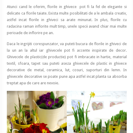
Atunci cand le oferim, florile in ghivece pot fi la fel de elegante si
delicate ca florile taiate. Exista multe posibilitati de a le ambala creativ,
astfel incat florile in ghiveci sa arate minunat. In plus, florile cu
radacina raman inflorite mult timp, unele specii avand chiar mai multe
perioade de inflorire pe an.
Daca le ingrijiti corespunzator, va puteti bucura de florile in ghiveci de
la un an la altul iar ghivecele pot fi accente inspirate de decor.
Ghivecele de plastic(de productie) pot fi imbracate in hartie, material
textil, sfoara, tapet sau puteti aseza ghivecele de plastic in ghivece
decorative de metal, ceramica, lut, cosuri, suporturi din lemn. In
ghivecele decorative se poate pune apa astfel incat planta sa absorba
treptat apa de care are nevoie.