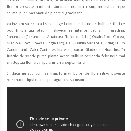
corecte. Cu putina rabdare, rezultatele sunt spectaculoase iar bucuria
florilor crescute si inflorite din mana noastra, ii surprinde chiar si pe
cei mai putin pasionati de plante si gradinarit.
Va invitam sa incercati si sa alegeti dintr-o selectie de bulbi de flori ce
pot fi plantati atat in ghivece in interior cat si in gradina:
Ranunculus(Ranunculus Asiaticus), Trifoi cu 4 foi( Oxalis Iron Cross),
Gladiole, Frezii(Freesia Single Mix), Dalii( Dahlia Variabilis), Crini( Lilium
Candindum), Cale( Zantedeschia Aethiopica), Gladioulus Hibridus. In
functie de specie puteti planta acesti bulbi in perioada februarie-mai
si asteptati florile sa apara in iunie-septembrie.
Si daca nu stiti cum sa transformati bulbii de flori intr-o poveste
romantica, clipul de mai jos sigur o sa va inspire!