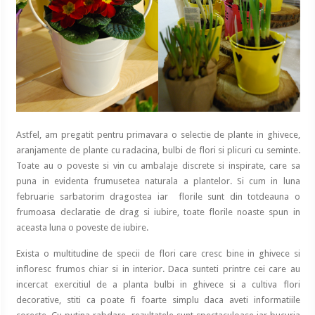
Astfel, am pregatit pentru primavara o selectie de plante in ghivece,
aranjamente de plante cu radacina, bulbi de flori si plicuri cu seminte.
Toate au o poveste si vin cu ambalaje discrete si inspirate, care sa
puna in evidenta frumusetea naturala a plantelor. Si cum in luna
februarie sarbatorim dragostea iar florile sunt din totdeauna o
frumoasa declaratie de drag si iubire, toate florile noaste spun in
aceasta luna o poveste de iubire.
Exista o multitudine de specii de flori care cresc bine in ghivece si
infloresc frumos chiar si in interior. Daca sunteti printre cei care au
incercat exercitiul de a planta bulbi in ghivece si a cultiva flori
decorative, stiti ca poate fi foarte simplu daca aveti informatiile