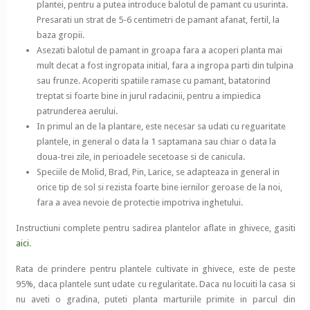
plantei, pentru a putea introduce balotul de pamant cu usurinta.
Presarati un strat de 5-6 centimetri de pamant afanat, fertil, la
baza gropii.
Asezati balotul de pamant in groapa fara a acoperi planta mai
mult decat a fost ingropata initial, fara a ingropa parti din tulpina
sau frunze. Acoperiti spatiile ramase cu pamant, batatorind
treptat si foarte bine in jurul radacinii, pentru a impiedica
patrunderea aerului.
In primul an de la plantare, este necesar sa udati cu reguaritate
plantele, in general o data la 1 saptamana sau chiar o data la
doua-trei zile, in perioadele secetoase si de canicula.
Speciile de Molid, Brad, Pin, Larice, se adapteaza in general in
orice tip de sol si rezista foarte bine iernilor geroase de la noi,
fara a avea nevoie de protectie impotriva inghetului.
Instructiuni complete pentru sadirea plantelor aflate in ghivece, gasiti
aici
.
Rata de prindere pentru plantele cultivate in ghivece, este de peste
95%, daca plantele sunt udate cu regularitate. Daca nu locuiti la casa si
nu aveti o gradina, puteti planta marturiile primite in parcul din