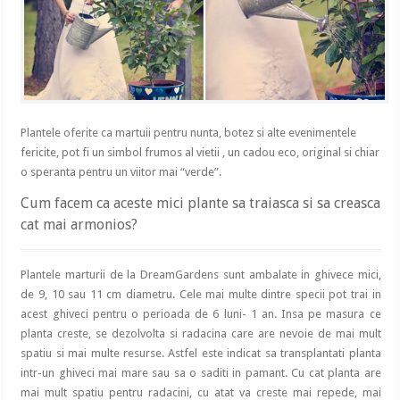
Plantele oferite ca martuii pentru nunta, botez si alte evenimentele
fericite, pot fi un simbol frumos al vietii , un cadou eco, original si chiar
o speranta pentru un viitor mai “verde”.
Cum facem ca aceste mici plante sa traiasca si sa creasca
cat mai armonios?
Plantele marturii de la DreamGardens sunt ambalate in ghivece mici,
de 9, 10 sau 11 cm diametru. Cele mai multe dintre specii pot trai in
acest ghiveci pentru o perioada de 6 luni- 1 an. Insa pe masura ce
planta creste, se dezolvolta si radacina care are nevoie de mai mult
spatiu si mai multe resurse. Astfel este indicat sa transplantati planta
intr-un ghiveci mai mare sau sa o saditi in pamant. Cu cat planta are
mai mult spatiu pentru radacini, cu atat va creste mai repede, mai