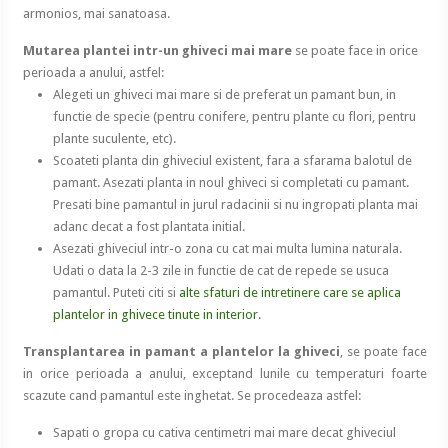
armonios, mai sanatoasa.
Mutarea plantei intr-un ghiveci mai mare
se poate face in orice
perioada a anului, astfel:
Alegeti un ghiveci mai mare si de preferat un pamant bun, in
functie de specie (pentru conifere, pentru plante cu flori, pentru
plante suculente, etc).
Scoateti planta din ghiveciul existent, fara a sfarama balotul de
pamant. Asezati planta in noul ghiveci si completati cu pamant.
Presati bine pamantul in jurul radacinii si nu ingropati planta mai
adanc decat a fost plantata initial.
Asezati ghiveciul intr-o zona cu cat mai multa lumina naturala.
Udati o data la 2-3 zile in functie de cat de repede se usuca
pamantul. Puteti citi si
alte sfaturi de intretinere care se aplica
plantelor in ghivece tinute in interior
.
Transplantarea in pamant a plantelor la ghiveci
, se poate face
in orice perioada a anului, exceptand lunile cu temperaturi foarte
scazute cand pamantul este inghetat. Se procedeaza astfel:
Sapati o gropa cu cativa centimetri mai mare decat ghiveciul