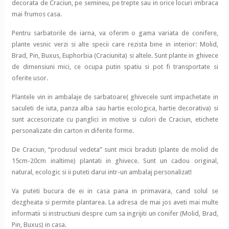
decorata de Craciun, pe semineu, pe trepte sau in orice locuri imbraca
mai frumos casa.
Pentru sarbatorile de iarna, va oferim o gama variata de conifere,
plante vesnic verzi si alte specii care rezista bine in interior: Molid,
Brad, Pin, Buxus, Euphorbia (Craciunita) si altele. Sunt plante in ghivece
de dimensiuni mici, ce ocupa putin spatiu si pot fi transportate si
oferite usor.
Plantele vin in ambalaje de sarbatoare( ghivecele sunt impachetate in
saculeti de iuta, panza alba sau hartie ecologica, hartie decorativa) si
sunt accesorizate cu panglici in motive si culori de Craciun, etichete
personalizate din carton in diferite forme.
De Craciun, “produsul vedeta” sunt micii braduti (plante de molid de
15cm-20cm inaltime) plantati in ghivece. Sunt un cadou original,
natural, ecologic si ii puteti darui intr-un ambalaj personalizat!
Va puteti bucura de ei in casa pana in primavara, cand solul se
dezgheata si permite plantarea. La adresa de mai jos aveti mai multe
informatii si instructiuni despre cum sa ingrijiti un conifer (Molid, Brad,
Pin, Buxus) in casa.