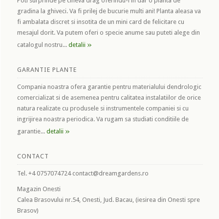
Poti surprinde pe cineva drag oferindu-i in dar o planta de
gradina la ghiveci. Va fi prilej de bucurie multi ani! Planta aleasa va
fi ambalata discret si insotita de un mini card de felicitare cu
mesajul dorit. Va putem oferi o specie anume sau puteti alege din
»
catalogul nostru...
detalii
GARANTIE PLANTE
Compania noastra ofera garantie pentru materialului dendrologic
comercializat si de asemenea pentru calitatea instalatiilor de orice
natura realizate cu produsele si instrumentele companiei si cu
ingrijirea noastra periodica. Va rugam sa studiati conditiile de
»
garantie...
detalii
CONTACT
Tel. +4 0757074724 contact@dreamgardens.ro
Magazin Onesti
Calea Brasovului nr.54, Onesti, Jud. Bacau, (iesirea din Onesti spre
Brasov)