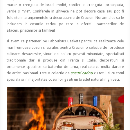
macar o crenguta de brad, molid, conifer, o crenguta proaspata,
verde si “vie”. Coniferele in ghivece ne pot decora casa sau pot fi
folosite in aranjamentele si decoratiunile de Craciun. Noi am ales sa le
includem in cosurile cadou pe care le oferiti partenerilor de
afaceri, prietenilor si familiei!
Ii avem ca parteneri pe Faboulous Baskets pentru ca realizeaza cele
mai frumoase cosuri si au ales pentru Craciun o selectie de produse
culinare desavarsite, vinuri de soi cu povesti minuntate, specialitati
traditionale dar si produse din Franta si Italia, decoratiuni si
ornamente specifice sarbatorilor de iarna, realizate cu multa daruire
de artisti pasionati. Este o colectie de
cosuri cadou
cu totul si cu totul
speciala si in majoritatea cosurilor gasiti un bradut natural in ghiveci.