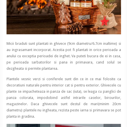
Micii braduti sunt plantati in ghivece (9cm diametru/6.7cm inaltime) si
au ingrasamant incorporat. Acestia pot fi plantati in orice perioada a
anului cu exceptia perioadei de inghet. Va puteti bucura de ei in casa,
pe perioada sarbatorilor si pana in primavara, cand solul se
dezgheata si permite plantarea.
Plantele vesnic verzi si coniferele sunt din ce in ce mai folosite ca
decoratiuni naturale pentru interior cat si pentru exterior. Ghivecele cu
plante se impacheteaza in panza de sac (iuta), se leaga cu panglici de
panza colorata, impodobind astfel intrarile caselor, birourilor,
magazinelor. Daca ghivecele sunt destul de mari(minim 20cm
diametru) plantele nu ingheata, rezista peste iarna si primavara se pot
planta in gradina.