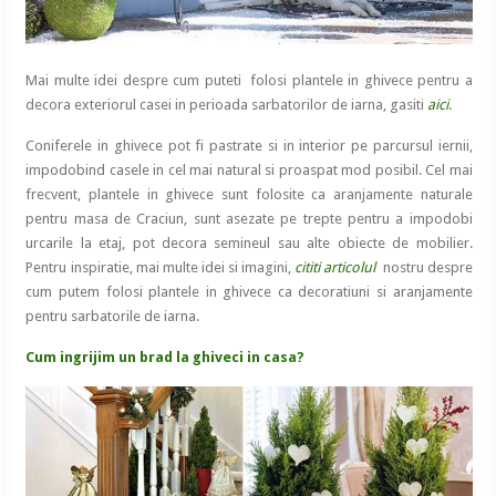
Mai multe idei despre cum puteti folosi plantele in ghivece pentru a
decora exteriorul casei in perioada sarbatorilor de iarna, gasiti
aici
.
Coniferele in ghivece pot fi pastrate si in interior pe parcursul iernii,
impodobind casele in cel mai natural si proaspat mod posibil. Cel mai
frecvent, plantele in ghivece sunt folosite ca aranjamente naturale
pentru masa de Craciun, sunt asezate pe trepte pentru a impodobi
urcarile la etaj, pot decora semineul sau alte obiecte de mobilier.
Pentru inspiratie, mai multe idei si imagini,
cititi articolul
nostru despre
cum putem folosi plantele in ghivece ca decoratiuni si aranjamente
pentru sarbatorile de iarna.
Cum ingrijim un brad la ghiveci in casa?