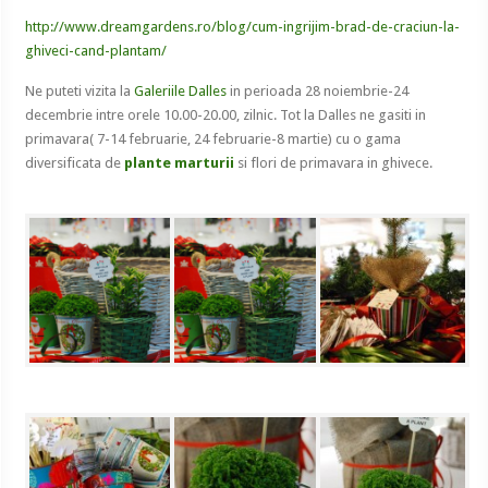
http://www.dreamgardens.ro/blog/cum-ingrijim-brad-de-craciun-la-
ghiveci-cand-plantam/
Ne puteti vizita la
Galeriile Dalles
in perioada 28 noiembrie-24
decembrie intre orele 10.00-20.00, zilnic. Tot la Dalles ne gasiti in
primavara( 7-14 februarie, 24 februarie-8 martie) cu o gama
diversificata de
plante marturii
si flori de primavara in ghivece.