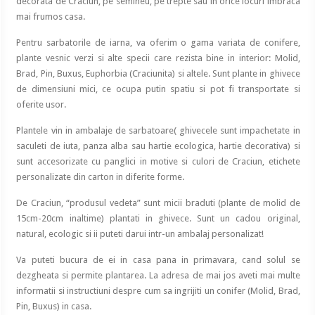
decorata de Craciun, pe semineu, pe trepte sau in orice locuri imbraca
mai frumos casa.
Pentru sarbatorile de iarna, va oferim o gama variata de conifere,
plante vesnic verzi si alte specii care rezista bine in interior: Molid,
Brad, Pin, Buxus, Euphorbia (Craciunita) si altele. Sunt plante in ghivece
de dimensiuni mici, ce ocupa putin spatiu si pot fi transportate si
oferite usor.
Plantele vin in ambalaje de sarbatoare( ghivecele sunt impachetate in
saculeti de iuta, panza alba sau hartie ecologica, hartie decorativa) si
sunt accesorizate cu panglici in motive si culori de Craciun, etichete
personalizate din carton in diferite forme.
De Craciun, “produsul vedeta” sunt micii braduti (plante de molid de
15cm-20cm inaltime) plantati in ghivece. Sunt un cadou original,
natural, ecologic si ii puteti darui intr-un ambalaj personalizat!
Va puteti bucura de ei in casa pana in primavara, cand solul se
dezgheata si permite plantarea. La adresa de mai jos aveti mai multe
informatii si instructiuni despre cum sa ingrijiti un conifer (Molid, Brad,
Pin, Buxus) in casa.