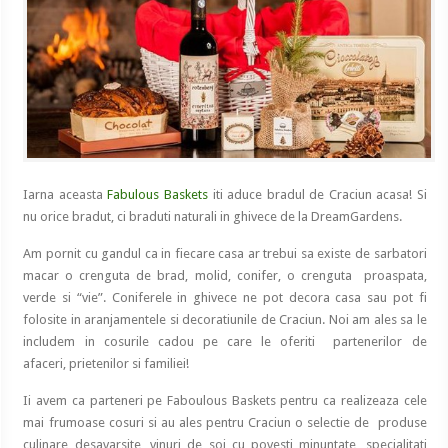
Iarna aceasta
Fabulous Baskets
iti aduce bradul de Craciun acasa! Si
nu orice bradut, ci braduti naturali in ghivece de la DreamGardens.
Am pornit cu gandul ca in fiecare casa ar trebui sa existe de sarbatori
macar o crenguta de brad, molid, conifer, o crenguta proaspata,
verde si “vie”. Coniferele in ghivece ne pot decora casa sau pot fi
folosite in aranjamentele si decoratiunile de Craciun. Noi am ales sa le
includem in cosurile cadou pe care le oferiti partenerilor de
afaceri, prietenilor si familiei!
Ii avem ca parteneri pe Faboulous Baskets pentru ca realizeaza cele
mai frumoase cosuri si au ales pentru Craciun o selectie de produse
culinare desavarsite, vinuri de soi cu povesti minuntate, specialitati