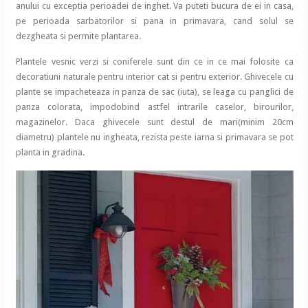
anului cu exceptia perioadei de inghet. Va puteti bucura de ei in casa,
pe perioada sarbatorilor si pana in primavara, cand solul se
dezgheata si permite plantarea.
Plantele vesnic verzi si coniferele sunt din ce in ce mai folosite ca
decoratiuni naturale pentru interior cat si pentru exterior. Ghivecele cu
plante se impacheteaza in panza de sac (iuta), se leaga cu panglici de
panza colorata, impodobind astfel intrarile caselor, birourilor,
magazinelor. Daca ghivecele sunt destul de mari(minim 20cm
diametru) plantele nu ingheata, rezista peste iarna si primavara se pot
planta in gradina.