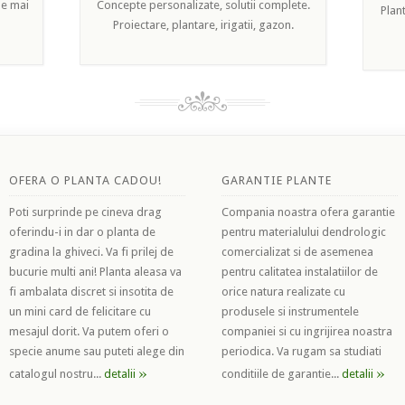
le mai
Concepte personalizate, solutii complete.
Plant
Proiectare, plantare, irigatii, gazon.
OFERA O PLANTA CADOU!
GARANTIE PLANTE
Poti surprinde pe cineva drag
Compania noastra ofera garantie
oferindu-i in dar o planta de
pentru materialului dendrologic
gradina la ghiveci. Va fi prilej de
comercializat si de asemenea
bucurie multi ani! Planta aleasa va
pentru calitatea instalatiilor de
fi ambalata discret si insotita de
orice natura realizate cu
un mini card de felicitare cu
produsele si instrumentele
mesajul dorit. Va putem oferi o
companiei si cu ingrijirea noastra
specie anume sau puteti alege din
periodica. Va rugam sa studiati
»
»
catalogul nostru...
detalii
conditiile de garantie...
detalii