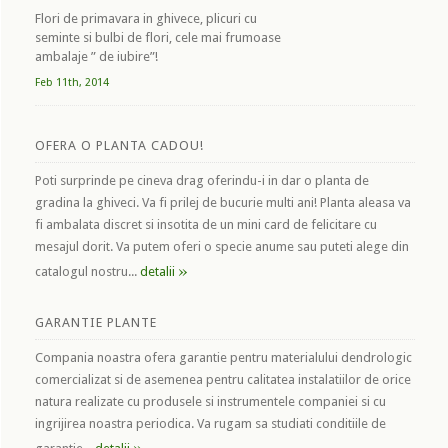
Flori de primavara in ghivece, plicuri cu
seminte si bulbi de flori, cele mai frumoase
ambalaje ” de iubire”!
Feb 11th, 2014
OFERA O PLANTA CADOU!
Poti surprinde pe cineva drag oferindu-i in dar o planta de
gradina la ghiveci. Va fi prilej de bucurie multi ani! Planta aleasa va
fi ambalata discret si insotita de un mini card de felicitare cu
mesajul dorit. Va putem oferi o specie anume sau puteti alege din
»
catalogul nostru...
detalii
GARANTIE PLANTE
Compania noastra ofera garantie pentru materialului dendrologic
comercializat si de asemenea pentru calitatea instalatiilor de orice
natura realizate cu produsele si instrumentele companiei si cu
ingrijirea noastra periodica. Va rugam sa studiati conditiile de
»