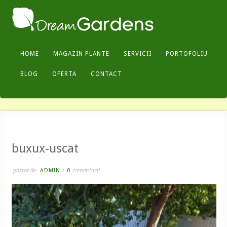
HOME
MAGAZIN PLANTE
SERVICII
PORTOFOLIU
BLOG
OFERTA
CONTACT
buxux-uscat
postat de
ADMIN
/
0
comentarii