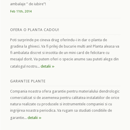
ambalaje ” de iubire”!
Feb 11th, 2014
OFERA O PLANTA CADOU!
Poti surprinde pe cineva drag oferindu-i in dar o planta de
gradina la ghiveci. Va fi prilej de bucurie multi ani! Planta aleasa va
fi ambalata discret si insotita de un mini card de felicitare cu
mesajul dorit. Va putem oferi o specie anume sau puteti alege din
»
catalogul nostru...
detalii
GARANTIE PLANTE
Compania noastra ofera garantie pentru materialului dendrologic
comercializat si de asemenea pentru calitatea instalatiilor de orice
natura realizate cu produsele si instrumentele companiei si cu
ingrijirea noastra periodica. Va rugam sa studiati conditiile de
»
garantie...
detalii