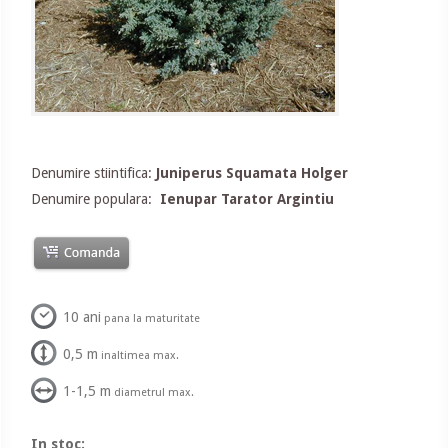
Denumire stiintifica:
Juniperus Squamata Holger
Denumire populara:
Ienupar Tarator Argintiu
10 ani
pana la maturitate
0,5 m
inaltimea max.
1-1,5 m
diametrul max.
In stoc: