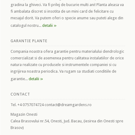
gradina la ghiveci. Va fi prilej de bucurie multi ani! Planta aleasa va
fi ambalata discret si insotita de un mini card de felicitare cu
mesajul dorit. Va putem oferi o specie anume sau puteti alege din
»
catalogul nostru...
detalii
GARANTIE PLANTE
Compania noastra ofera garantie pentru materialului dendrologic
comercializat si de asemenea pentru calitatea instalatiilor de orice
natura realizate cu produsele si instrumentele companiei si cu
ingrijirea noastra periodica. Va rugam sa studiati conditiile de
»
garantie...
detalii
CONTACT
Tel. +4 0757074724 contact@dreamgardens.ro
Magazin Onesti
Calea Brasovului nr.54, Onesti, Jud. Bacau, (iesirea din Onesti spre
Brasov)