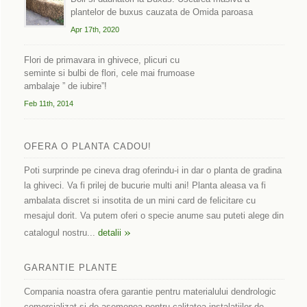
plantelor de buxus cauzata de Omida paroasa
Apr 17th, 2020
Flori de primavara in ghivece, plicuri cu
seminte si bulbi de flori, cele mai frumoase
ambalaje ” de iubire”!
Feb 11th, 2014
OFERA O PLANTA CADOU!
Poti surprinde pe cineva drag oferindu-i in dar o planta de gradina
la ghiveci. Va fi prilej de bucurie multi ani! Planta aleasa va fi
ambalata discret si insotita de un mini card de felicitare cu
mesajul dorit. Va putem oferi o specie anume sau puteti alege din
»
catalogul nostru...
detalii
GARANTIE PLANTE
Compania noastra ofera garantie pentru materialului dendrologic
comercializat si de asemenea pentru calitatea instalatiilor de