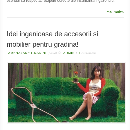
esential sa respectati etapele corecte ale insamantarii gazonului.
»
mai mult
Idei ingenioase de accesorii si
mobilier pentru gradina!
postat de
comentarii
AMENAJARE GRADINI
ADMIN
/
1